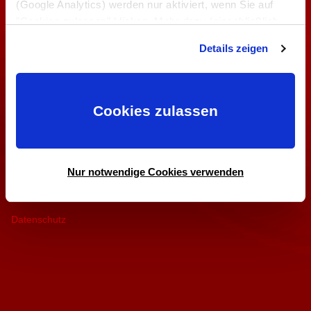
(Google Analytics) werden nur aktiviert, wenn Sie auf
Bitte lassen Sie Cookies zu, um die Google Maps Karte
"Cookies zulassen" klicken. Mehr dazu (einschließlich
anzuzeigen.
der Möglichkeit, die Einwilligungserklärung zu widerrufen)
Oder besuchen Sie
Google Maps hier direkt
Details zeigen
erfahren Sie in unserer
Datenschutzerklärung —
Impressum
.
Cookies zulassen
Nur notwendige Cookies verwenden
Impressum
Datenschutz